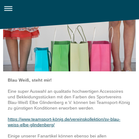
Blau Weiß, steht mir!
Eine super Auswahl an qualitativ hochwertigen Accessoires
und Bekleidungsstücken mit den Farben des Sportvereins
Blau-Weiß Elbe Glindenberg e.V. können bei Teamsport-König
zu günstigen Konditionen erworben werden.
https://www.teamsport-könig.de/vereinskollektion/sv-blau-
weiss-elbe-glindenberg/
Einige unserer Fanartikel können ebenso bei allen